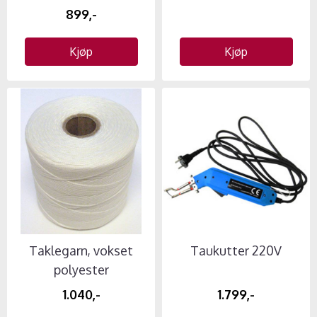
899,-
Kjøp
Kjøp
Taklegarn, vokset
Taukutter 220V
polyester
1.040,-
1.799,-