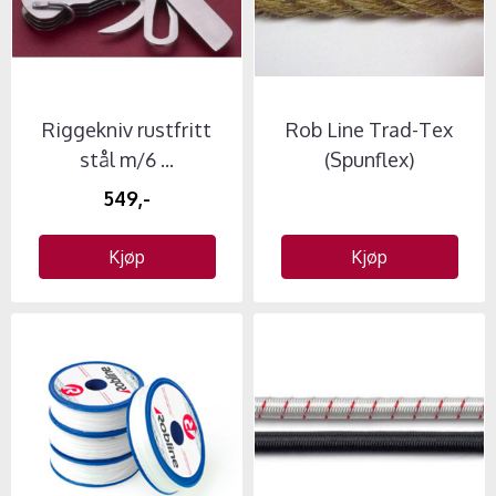
Riggekniv rustfritt
Rob Line Trad-Tex
stål m/6 ...
(Spunflex)
549,-
Kjøp
Kjøp