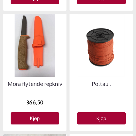
Mora flytende repkniv
Poltau..
366,50
Kjøp
Kjøp