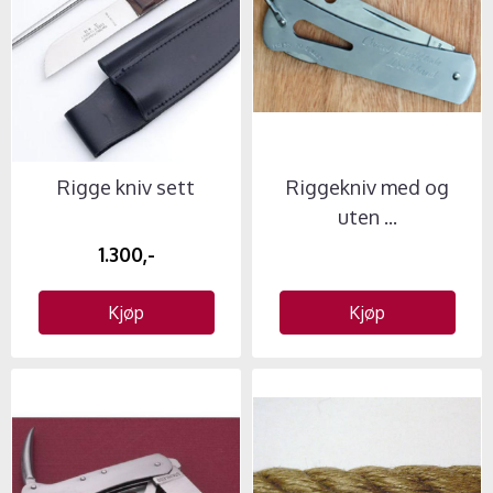
Rigge kniv sett
Riggekniv med og
uten ...
1.300,-
Kjøp
Kjøp