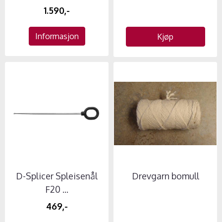
1.590,-
Informasjon
Kjøp
D-Splicer Spleisenål
Drevgarn bomull
F20 ...
469,-