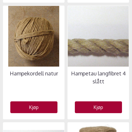
Hampekordell natur
Hampetau langfibret 4
slått
Kjøp
Kjøp