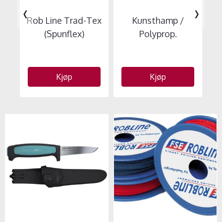
‹
›
Rob Line Trad-Tex
Kunsthamp /
S
(Spunflex)
Polyprop.
Kjøp
Kjøp