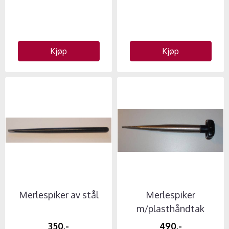
Kjøp
Kjøp
Merlespiker av stål
Merlespiker
m/plasthåndtak
350,-
490,-