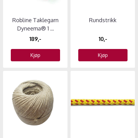
Robline Taklegarn
Rundstrikk
Dyneema® 1 ...
189,-
10,-
Kjøp
Kjøp