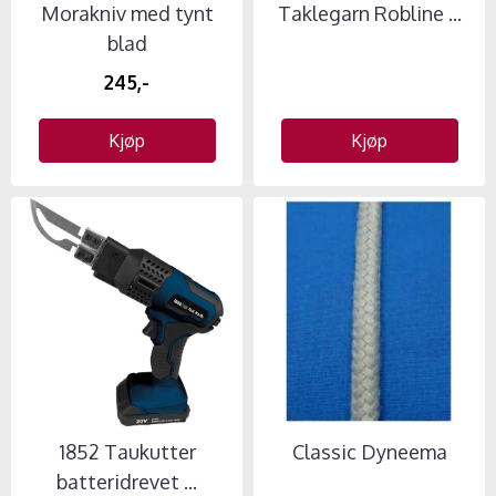
Morakniv med tynt
Taklegarn Robline ...
blad
245,-
Kjøp
Kjøp
1852 Taukutter
Classic Dyneema
batteridrevet ...