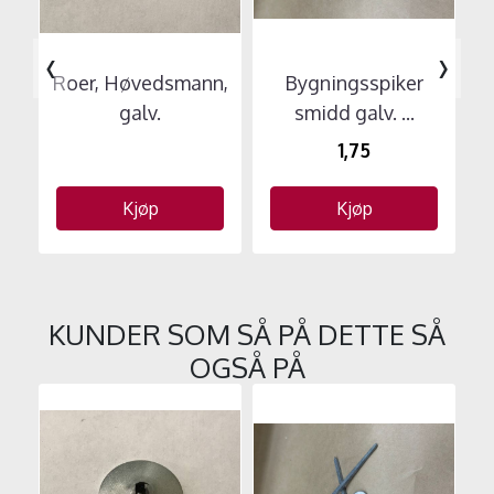
‹
›
Roer, Høvedsmann,
Bygningsspiker
galv.
smidd galv. ...
1,75
Kjøp
Kjøp
KUNDER SOM SÅ PÅ DETTE SÅ
OGSÅ PÅ