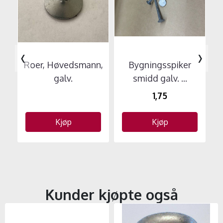
‹
›
Roer, Høvedsmann,
Bygningsspiker
galv.
smidd galv. ...
1,75
Kjøp
Kjøp
Kunder kjøpte også