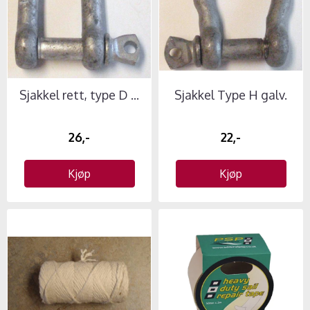
Sjakkel rett, type D ...
Sjakkel Type H galv.
26,-
22,-
Kjøp
Kjøp