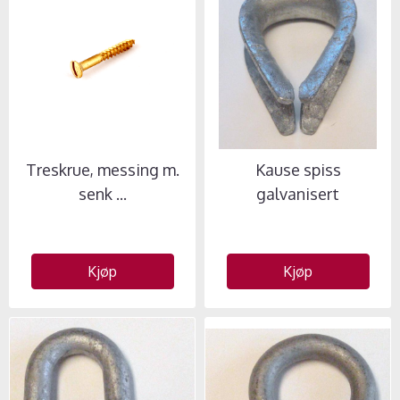
Treskrue, messing m.
Kause spiss
senk ...
galvanisert
Kjøp
Kjøp