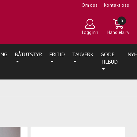
Om oss
Kontakt oss
0
Logg inn
Handlekurv
ING
BÅTUTSTYR
FRITID
TAUVERK
GODE
NYH
TILBUD