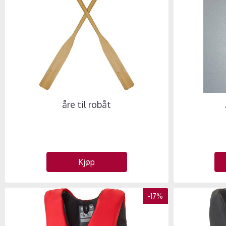
åre til robåt
Kjøp
-17%