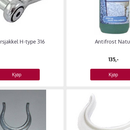
rsjakkel H-type 316
Antifrost Natu
135,-
Kjøp
Kjøp