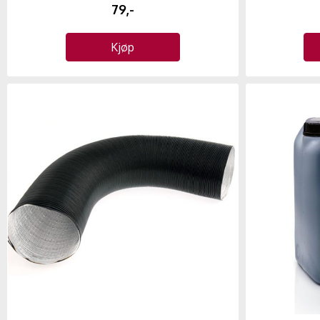
79,-
Kjøp