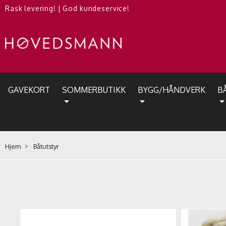
Rask levering!
|
God kundeservice!
GAVEKORT
SOMMERBUTIKK
BYGG/HÅNDVERK
B
Hjem
Båtutstyr