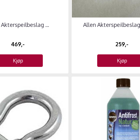
 Akterspeilbeslag ...
Allen Akterspeilbesla
469,-
259,-
Kjøp
Kjøp