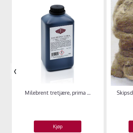
‹
Milebrent tretjære, prima ...
Skipsd
Kjøp