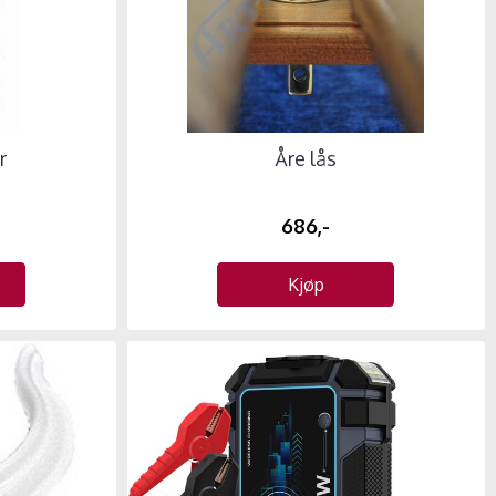
r
Åre lås
686,-
Kjøp