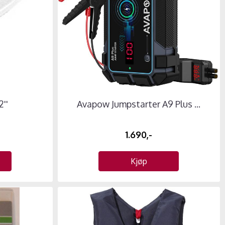
2''
Avapow Jumpstarter A9 Plus ...
1.690,-
Kjøp