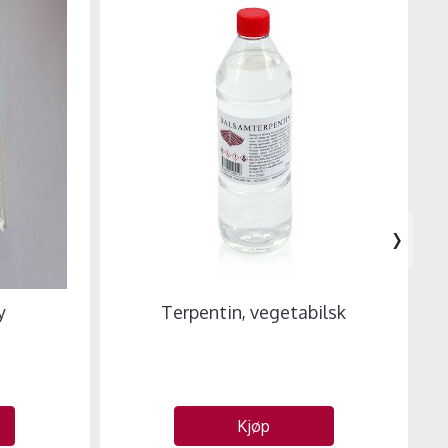
›
y
Terpentin, vegetabilsk
Kjøp