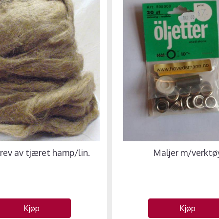
rev av tjæret hamp/lin.
Maljer m/verktø
Kjøp
Kjøp