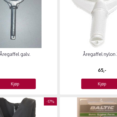
Åregaffel galv.
Åregaffel nylon 
65,-
Kjøp
Kjøp
-17%