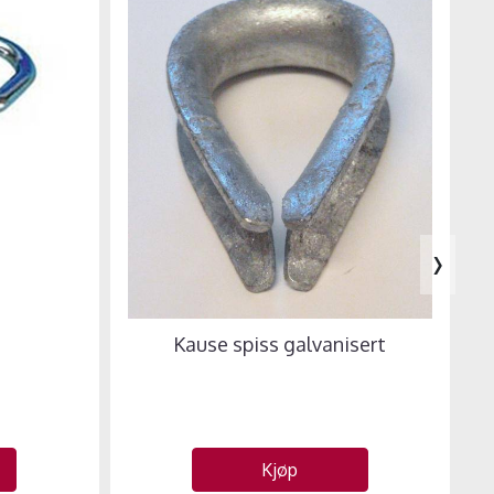
›
4
Kause spiss galvanisert
Kjøp