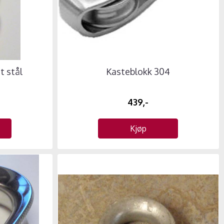
t stål
Kasteblokk 304
439,-
Kjøp