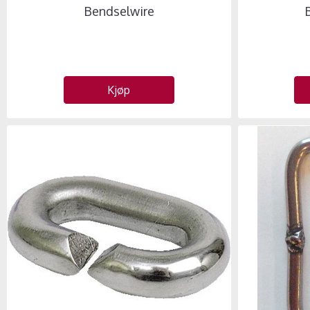
Bendselwire
Kjøp