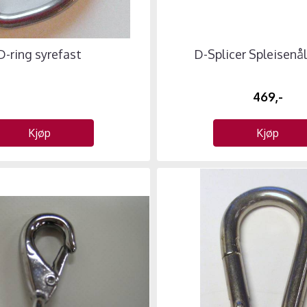
D-ring syrefast
D-Splicer Spleisenål 
469,-
Kjøp
Kjøp