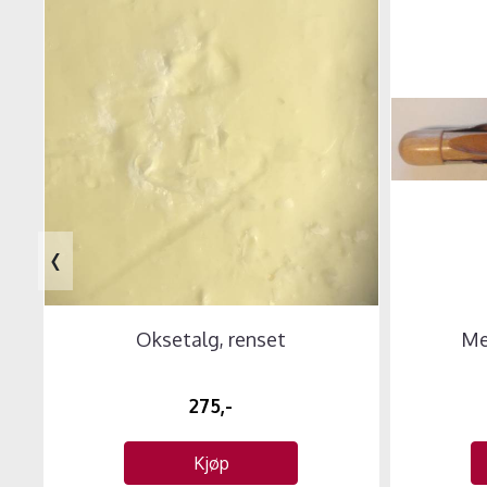
‹
Oksetalg, renset
Me
275,-
Kjøp