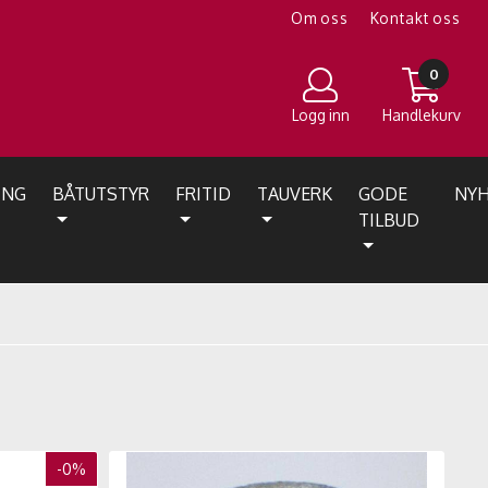
Om oss
Kontakt oss
0
Logg inn
Handlekurv
ING
BÅTUTSTYR
FRITID
TAUVERK
GODE
NYH
TILBUD
-0%