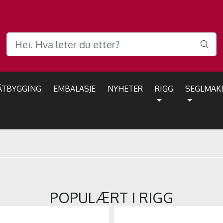
ÅTBYGGING
EMBALASJE
NYHETER
RIGG
SEGLMAK
POPULÆRT I
RIGG