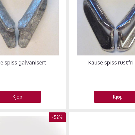
e spiss galvanisert
Kause spiss rustfri
Kjøp
Kjøp
-52%