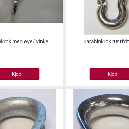
nkrok med øye/ vinkel
Karabinkrok rustfrit
Kjøp
Kjøp