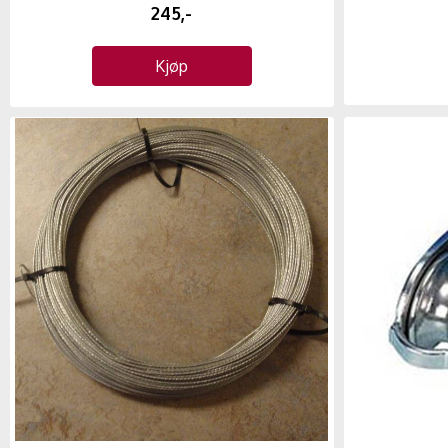
245,-
Kjøp