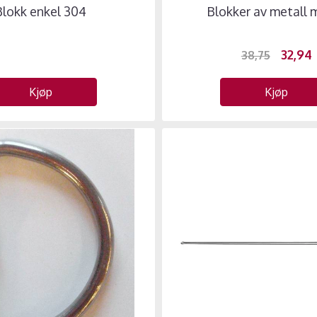
Blokk enkel 304
Blokker av metall m
32,94
38,75
Kjøp
Kjøp