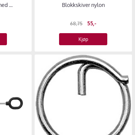
ed ...
Blokkskiver nylon
55,-
68,75
Kjøp