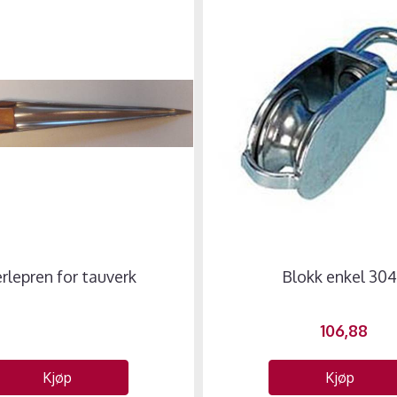
rlepren for tauverk
Blokk enkel 30
106,88
Kjøp
Kjøp