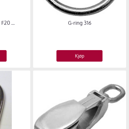
F20 ...
G-ring 316
Kjøp