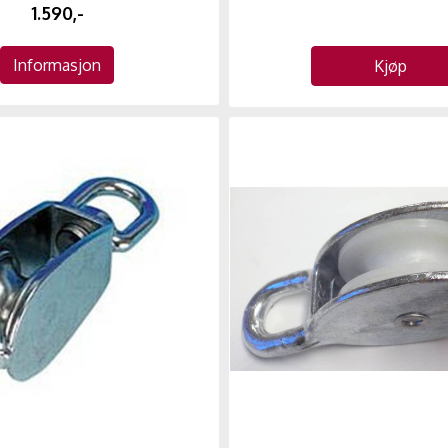
1.590,-
Informasjon
Kjøp