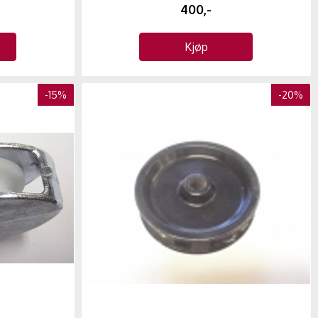
400,-
Kjøp
-15%
-20%