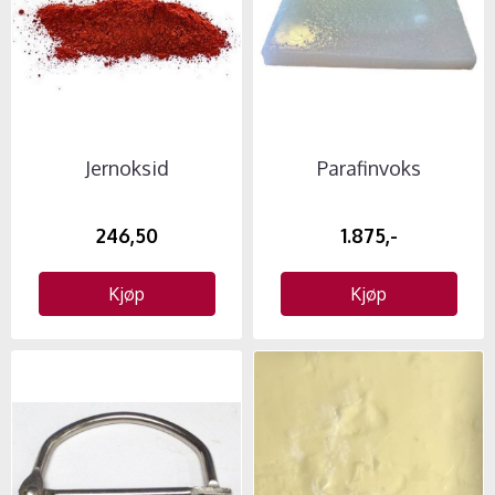
Jernoksid
Parafinvoks
246,50
1.875,-
Kjøp
Kjøp