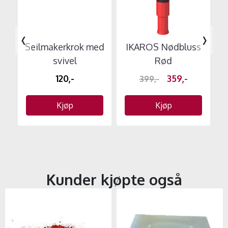
‹
›
Seilmakerkrok med
IKAROS Nødbluss
svivel
Rød
120,-
359,-
399,-
Kjøp
Kjøp
Kunder kjøpte også