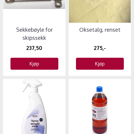
Sekkebøyle for
Oksetalg, renset
skipssekk
237,50
275,-
Kjøp
Kjøp