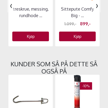
‹
›
treskrue, messing,
Sittepute Comfy
rundhode ...
Big - ...
899,-
1.099,-
Kjøp
Kjøp
KUNDER SOM SÅ PÅ DETTE SÅ
OGSÅ PÅ
-10%