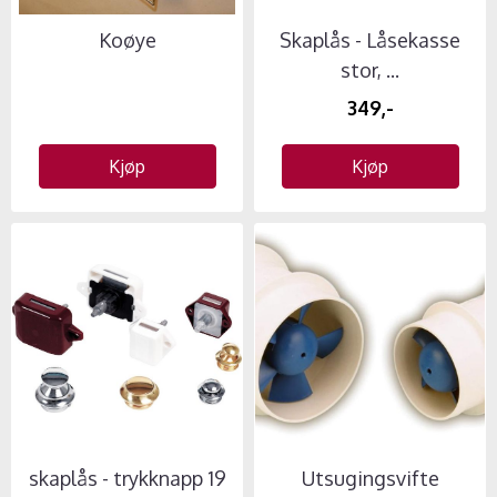
Koøye
Skaplås - Låsekasse
stor, ...
349,-
Kjøp
Kjøp
skaplås - trykknapp 19
Utsugingsvifte