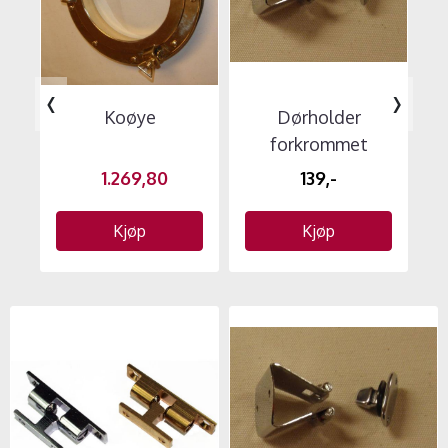
‹
›
Koøye
Dørholder
forkrommet
1.269,80
139,-
Kjøp
Kjøp