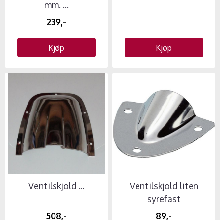
mm. ...
239,-
Kjøp
Kjøp
Ventilskjold ...
Ventilskjold liten
syrefast
508,-
89,-