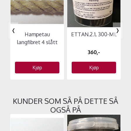
‹
›
Hampetau
ETTAN.2.1, 300-ML
langfibret 4 slått
360,-
Kjøp
Kjøp
KUNDER SOM SÅ PÅ DETTE SÅ
OGSÅ PÅ