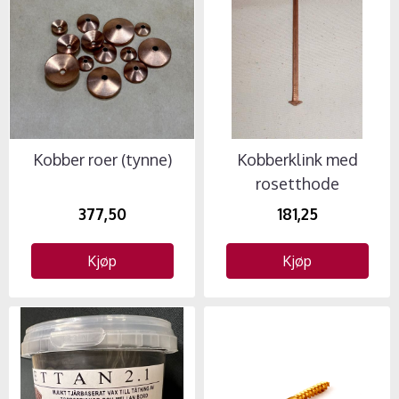
Kobber roer (tynne)
Kobberklink med
rosetthode
377,50
181,25
Kjøp
Kjøp