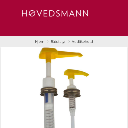
Hjem
Båtutstyr
Vedlikehold