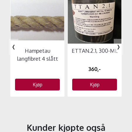
‹
›
Hampetau
ETTAN.2.1, 300-ML
S
langfibret 4 slått
360,-
Kjøp
Kjøp
Kunder kjøpte også