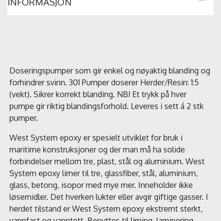
INFORMASJON
Doseringspumper som gir enkel og nøyaktig blanding og
forhindrer svinn. 301 Pumper doserer Herder/Resin: 1:5
(vekt). Sikrer korrekt blanding. NB! Et trykk på hver
pumpe gir riktig blandingsforhold. Leveres i sett á 2 stk
pumper.
West System epoxy er spesielt utviklet for bruk i
maritime konstruksjoner og der man må ha solide
forbindelser mellom tre, plast, stål og aluminium. West
System epoxy limer til tre, glassfiber, stål, aluminium,
glass, betong, isopor med mye mer. Inneholder ikke
løsemidler. Det hverken lukter eller avgir giftige gasser. I
herdet tilstand er West System epoxy ekstremt sterkt,
vannfast og vanntett. Benyttes til liming, laminering,