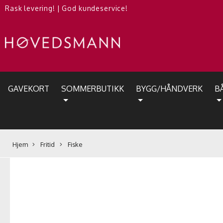
Rask levering!
|
God kundeservice!
GAVEKORT
SOMMERBUTIKK
BYGG/HÅNDVERK
B
Hjem
Fritid
Fiske