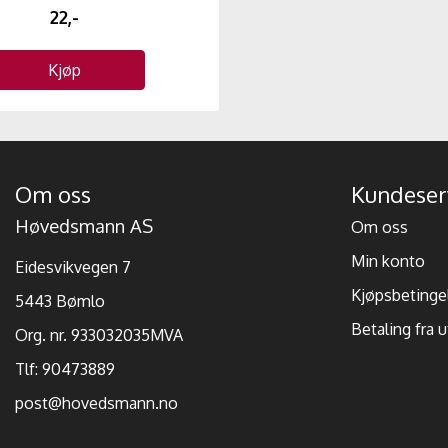
22,-
Kjøp
Om oss
Kundeser
Høvedsmann AS
Om oss
Min konto
Eidesvikvegen 7
Kjøpsbetinge
5443 Bømlo
Betaling fra 
Org. nr. 933032035MVA
Tlf:
90473889
post@hovedsmann.no