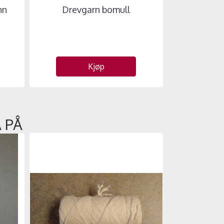
nn
Drevgarn bomull
Avb
Kjøp
 PÅ