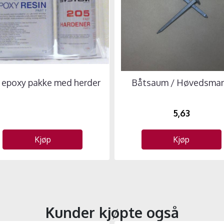
 epoxy pakke med herder
Båtsaum / Høvedsma
5,63
Kjøp
Kjøp
Kunder kjøpte også