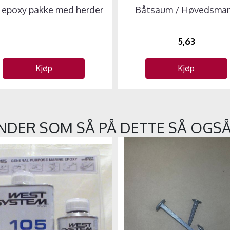
 epoxy pakke med herder
Båtsaum / Høvedsma
5,63
Kjøp
Kjøp
NDER SOM SÅ PÅ DETTE SÅ OGSÅ