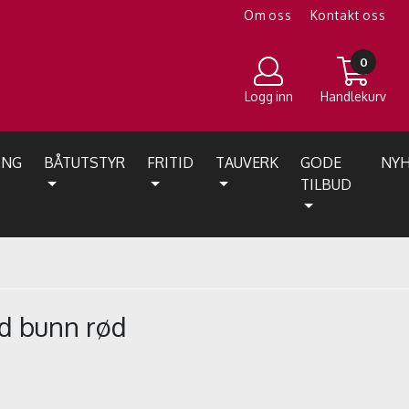
Om oss
Kontakt oss
0
Logg inn
Handlekurv
ING
BÅTUTSTYR
FRITID
TAUVERK
GODE
NYH
TILBUD
d bunn rød