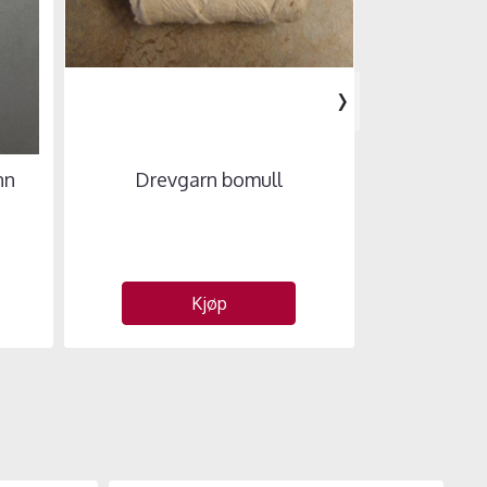
›
nn
Drevgarn bomull
Avb
Kjøp