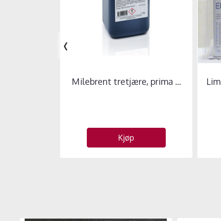
‹
Milebrent tretjære, prima ...
Lim
Kjøp