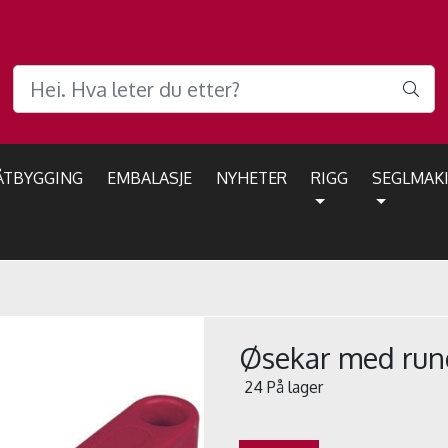
ÅTBYGGING
EMBALASJE
NYHETER
RIGG
SEGLMAK
Øsekar med run
24 På lager