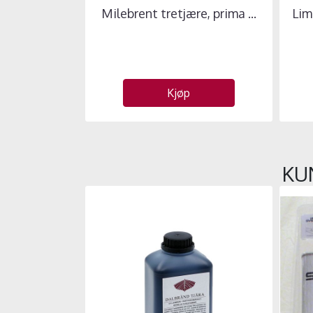
Milebrent tretjære, prima ...
Lim
Kjøp
KU