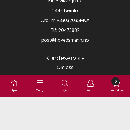
Eidesvikvegen 7
5443 Bømlo
Org. nr. 933032035MVA
Tlf:
90473889
post@hovedsmann.no
Kundeservice
Om oss
Min konto
0
Kjøpsbetingelser
Hjem
Meny
Søk
Konto
Handlekurv
Betaling fra utlandet
Nyhetsbrev
Meld deg på nyhetsbrevet vårt for å få oppdateringer
fra oss.