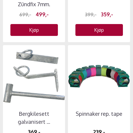
Zündfix 7mm.
499,-
359,-
699,-
399,-
Kjøp
Kjøp
Bergkilesett
Spinnaker rep. tape
galvanisert ...
369,-
239,-